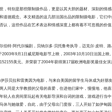
世，特别是那些限制级作品，更是以其大胆的题材、深刻的情感
和道德观念。本文精选的这几部法国出品的限制级电影，它们中
否认，这些作品在艺术表达和情感深度上都有着不可忽视的价值
尔伯特·阿代尔编剧，贝纳尔多·贝托鲁奇执导，迈克尔·皮特、路
003年9月1日威尼斯电影节上映，2003年10月10日法国上映
4152155美元。并荣获了2004年获得第17届欧洲电影奖最佳女
姐弟伊莎贝拉和雷奥因为电影，与来自美国的留学生马休成为好朋
两人同是大学教授的父母的喜爱，住进他们家中，慢慢地，他喜
年轻人在房间里玩起有关电影导演和台词的游戏，游戏进行当中
马休与她做爱，自此，由于父母出门度假，三人开始了如伊甸园