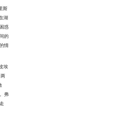
克里斯
在湖
困惑
间的
的情
皮埃
，两
激
。弗
走