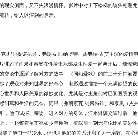
的现实侧面，又不失浪漫情怀。影片中对上下楼梯的镜头处理尤
流转，给人以深刻的启示。
克·玛尔提诺执导，弗朗索瓦·纳博特、杰弗瑞·古艾主演的爱情
。该片讲述了雨果和泰奥在性爱俱乐部发生性爱一起离开后，却惊觉
的交谈中逐渐了解对方的故事。《同船爱歌》的前二十分钟颠覆
起了观众对未知世界的好奇心。电影通过描绘一个充满欲望的夜
心世界和人际关系的微妙变化。尤其是对主角们对巴黎医院的观
感纠葛和生活的无奈。雨果（弗朗索瓦·纳博特饰）和泰奥（杰弗
引，他们试探、亲吻、进入对方的身体，汗水淋漓交缠过后，他
上，一起骑着单车宛如少年遨游，赞叹前一刻无与伦比的美妙性
实就浇了他们一盆冷水，但也为他们的关系开启了另一扇窗。在心