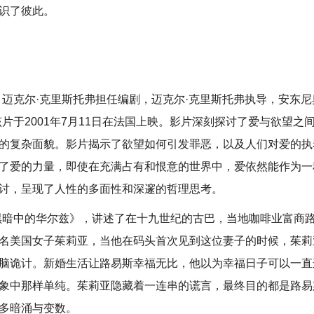
识了彼此。
迈克尔·克里斯托弗担任编剧，迈克尔·克里斯托弗执导，安东尼
片于2001年7月11日在法国上映。影片深刻探讨了爱与欲望之
的复杂面貌。影片揭示了欲望如何引发罪恶，以及人们对爱的执
了爱的力量，即使在充满占有和恨意的世界中，爱依然能作为一
讨，呈现了人性的多面性和深邃的哲理思考。
黑暗中的华尔兹》，讲述了在十九世纪的古巴，当地咖啡业富商
名美国女子茱莉亚，当他在码头首次见到这位妻子的时候，茱莉
脑诡计。新婚生活让路易斯幸福无比，他以为幸福日子可以一直
象中那样单纯。茱莉亚隐藏着一连串的谎言，最终目的都是路易
多暗涌与变数。