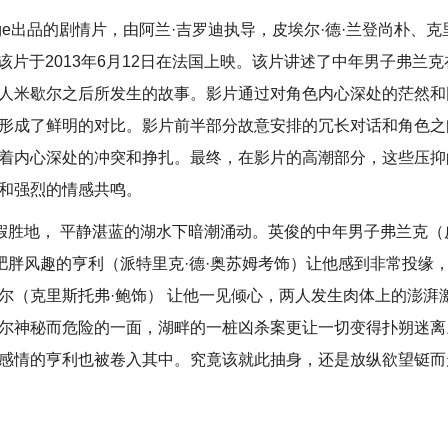
Losange出品的剧情片，由阿兰·吉罗迪执导，皮埃尔·德·兰登尚朴、
该片于2013年6月12日在法国上映。该片讲述了中年男子弗兰克
人米歇尔之后所发生的故事。影片通过对角色内心深处的茫然和
形成了鲜明的对比。影片前半部分故意安排的冗长对话和角色之
着内心深处的冲突和挣扎。最终，在影片的高潮部分，这些压抑
和强烈的情感共鸣。
度假胜地， 平静湛蓝的湖水下暗潮涌动。英俊的中年男子弗兰克（
肥胖风趣的亨利（派特里克·德·奥苏姆考饰）让他感到非常投缘
尔（克里斯托弗·鲍饰） 让他一见倾心，两人发生肉体上的澎湃
尔神秘而危险的一面，湖畔的一桩凶杀案更让一切变得扑朔迷离
感情的亨利也被卷入其中。究竟该就此抽身，还是放纵欲望铤而