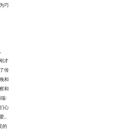
为巧
电
刚才
了传
晚和
察和
瑞·
们心
爱。
灵的