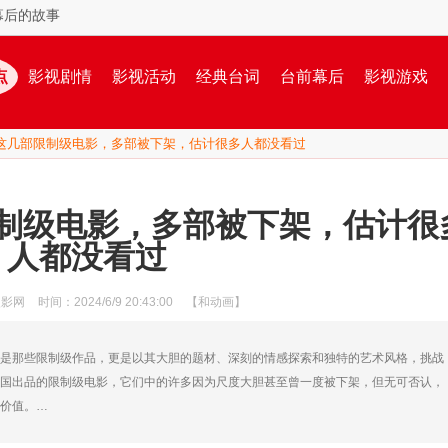
幕后的故事
点
影视剧情
影视活动
经典台词
台前幕后
影视游戏
这几部限制级电影，多部被下架，估计很多人都没看过
制级电影，多部被下架，估计很
人都没看过
漫影网
时间：2024/6/9 20:43:00
【和动画】
是那些限制级作品，更是以其大胆的题材、深刻的情感探索和独特的艺术风格，挑战
国出品的限制级电影，它们中的许多因为尺度大胆甚至曾一度被下架，但无可否认，
价值。…