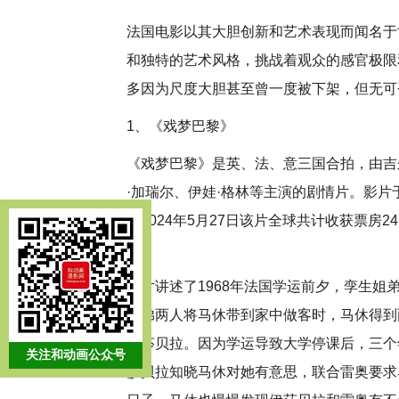
法国电影以其大胆创新和艺术表现而闻名于
和独特的艺术风格，挑战着观众的感官极限
多因为尺度大胆甚至曾一度被下架，但无可
1、《戏梦巴黎》
《戏梦巴黎》是英、法、意三国合拍，由吉
·加瑞尔、伊娃·格林等主演的剧情片。影片于2
至2024年5月27日该片全球共计收获票房2
名。
影片讲述了1968年法国学运前夕，孪生
姐弟两人将马休带到家中做客时，马休得到
伊莎贝拉。因为学运导致大学停课后，三个
关注和动画公众号
莎贝拉知晓马休对她有意思，联合雷奥要求