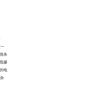
于
被一
情杀
既朦
的电
复杂