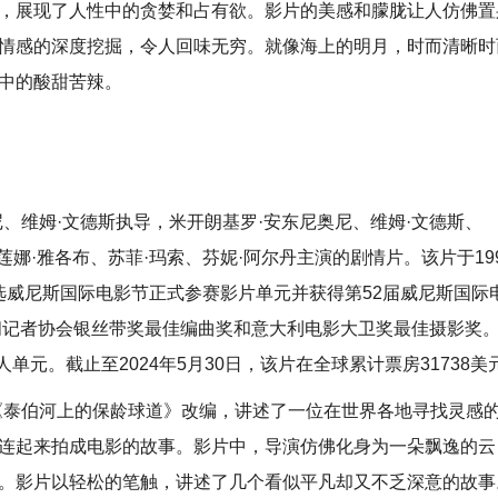
，展现了人性中的贪婪和占有欲。影片的美感和朦胧让人仿佛置
情感的深度挖掘，令人回味无穷。就像海上的明月，时而清晰时
中的酸甜苦辣。
、维姆·文德斯执导，米开朗基罗·安东尼奥尼、维姆·文德斯、
奇、伊莲娜·雅各布、苏菲·玛索、芬妮·阿尔丹主演的剧情片。该片于19
片入选威尼斯国际电影节正式参赛影片单元并获得第52届威尼斯国际
新闻记者协会银丝带奖最佳编曲奖和意大利电影大卫奖最佳摄影奖
单元。截止至2024年5月30日，该片在全球累计票房31738美
《泰伯河上的保龄球道》改编，讲述了一位在世界各地寻找灵感
连起来拍成电影的故事。影片中，导演仿佛化身为一朵飘逸的云
。影片以轻松的笔触，讲述了几个看似平凡却又不乏深意的故事