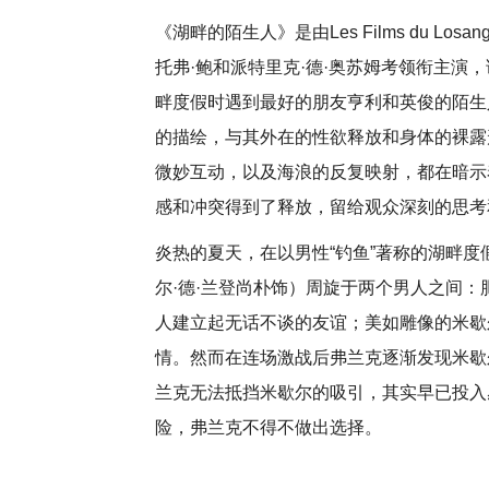
《湖畔的陌生人》是由Les Films du 
托弗·鲍和派特里克·德·奥苏姆考领衔主演，
畔度假时遇到最好的朋友亨利和英俊的陌生
的描绘，与其外在的性欲释放和身体的裸露
微妙互动，以及海浪的反复映射，都在暗示
感和冲突得到了释放，留给观众深刻的思考
炎热的夏天，在以男性“钓鱼”著称的湖畔
尔·德·兰登尚朴饰）周旋于两个男人之间：
人建立起无话不谈的友谊；美如雕像的米歇
情。然而在连场激战后弗兰克逐渐发现米歇
兰克无法抵挡米歇尔的吸引，其实早已投入
险，弗兰克不得不做出选择。