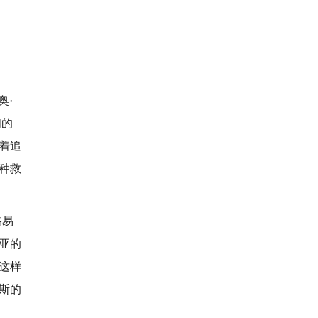
奥·
间的
着追
种救
路易
亚的
这样
斯的