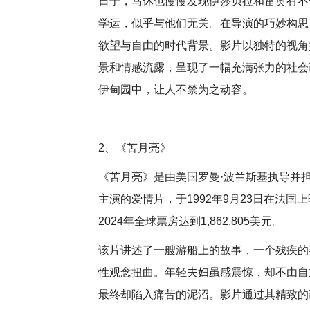
日子，马休也慢慢发现伊莎贝拉和雷奥有不
学运，似乎与他们无关。在导演的巧妙构思
欲望与自由的时代背景。影片以独特的视角
景和情感流露，呈现了一幅充满张力的社会
伊甸园中，让人不禁为之动容。
2、《苦月亮》
《苦月亮》是由美国罗曼·波兰斯基执导并担
主演的爱情片，于1992年9月23日在法
2024年全球票房达到1,862,805美元。
该片讲述了一艘游船上的故事，一个残疾的
性观念扭曲。年轻夫妇虽感震惊，却不由自
最终却陷入痛苦的泥沼。影片通过其精致的