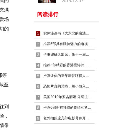
着的
2018-12-07
战赛火热
充满
阅读排行
爱场
幻的
实体漫画书《大东北的魔法少女》接受预定啦~
1
推荐5部具有独特魅力的电视剧，这个十一假期你不再无聊
2
卡琳娜确认出席，第十一届深圳国际电玩节，7月18日-21日举办！
3
推荐3部精彩的香港恐怖片，曾经的老片是那么的精彩，一起回忆一下
4
耶等
推荐让你的童年噩梦吓得人夜不能寐的5部精彩恐怖电影
5
截至
恐怖片真的恐怖，胆小慎入，推荐5部精彩的恐怖电影
6
美国2010年安吉丽娜·朱莉主演电影《特工绍特》剧情简介
7
往到
推荐6部拥有独特的剧情和紧张的氛围的精彩电影，千万不要错过
8
验，
老外拍的这几部电影号称开局即是高潮，精彩不断，估计少有没看过的
9
情像