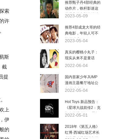
推荐甄子丹4部经典的
动作片，铁杆影迷这
探索
些经典的电影你错过
2023-05-09
了么？
的许
推荐4部成龙大哥的经
。
典电影，年轻人可不
能错过哦
2023-05-04
真实的樱桃小丸子：
易斯
现实从来不是童话
2022-06-04
。截
演员提
国内首家少年JUMP
漫画主题餐厅地址公
布 落户上海
2022-05-04
友。
Hot Toys 新品预告：
《星球大战前传2：克
欢上
隆人的进攻》20周年
2022-05-01
，伊
珍藏系列人偶 即将推
出！
2018年《第五人格》
般的
红博·西城红场艺术长
廊冰雪动漫节城市挑