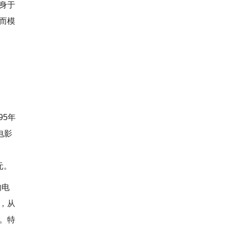
身于
而模
95年
电影
。
元。
的电
，从
。特