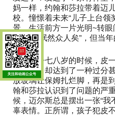
妈一样，约翰和莎拉带着迈儿
校。憧憬着未来“儿子上台领
景，生活前方一片光明~转眼
然没有“泯然众人矣”，但当
吓。
虽说孩子七八岁的时候，皮
的程度，却达到了一种过分
关注和动画公众号
放玻璃让保姆扎烂脚，再是
翰和莎拉认识到了问题的严
候，迈尔斯总是摆出一张“我
辜表情。正所谓，孩子犯皮