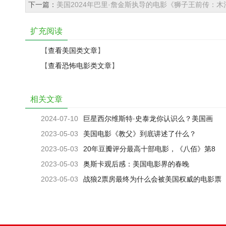
下一篇：
美国2024年巴里·詹金斯执导的电影《狮子王前传：
扩充阅读
【
查看美国类文章
】
【
查看恐怖电影类文章
】
相关文章
2024-07-10
巨星西尔维斯特·史泰龙你认识么？美国画
家、演员、编剧、导演及制片人
2023-05-03
美国电影《教父》到底讲述了什么？
2023-05-03
20年豆瓣评分最高十部电影，《八佰》第8
名，第1名是部美国片
2023-05-03
奥斯卡观后感：美国电影界的春晚
2023-05-03
战狼2票房最终为什么会被美国权威的电影票
房排行网站承认？