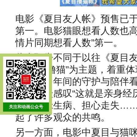
电影《夏目友人帐》预售已
第一。电影猫眼想看人数也高
情片同期想看人数”第一。
此支预告不同于以往《夏目
以“科学撸猫”为主题，着重
咪老师多年间的守护与陪伴看
养猫观众感叹“这就是亲身经
猫、猫咪生病、担心走失……
关注和动画公众号
起了许多观众的共鸣。
另一方面，电影中夏目与猫咪